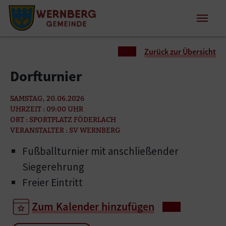
Zum Inhalt springen
Zum Seitenende springen
Sie sind hier:
Zurück zur Übersicht
Dorfturnier
SAMSTAG, 20.06.2026
UHRZEIT : 09:00 UHR
ORT : SPORTPLATZ FÖDERLACH
VERANSTALTER : SV WERNBERG
Fußballturnier mit anschließender
Siegerehrung
Freier Eintritt
Zum Kalender hinzufügen