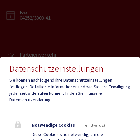
Fax
04252/3000-41
Parteienverkehr
Heute , 08.00 bis 12.00 Uhr
Datenschutzeinstellungen
Sie können nachfolgend Ihre Datenschutzeinstellungen
Amtsstunden
Heute , 08.00 bis 12.00 Uhr , 13.00 bis 16.00 Uhr
festlegen.
Detaillierte Informationen und wie Sie Ihre Einwilligung
jederzeit widerrufen können, finden Sie in unserer
Datenschutzerklärung
.
Mehr
Notwendige Cookies
(immer notwendig)
Quicklinks
Diese Cookies sind notwendig, um die