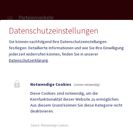
Parteienverkehr
Heute , Geschlossen
Datenschutzeinstellungen
Sie können nachfolgend Ihre Datenschutzeinstellungen
Amtsstunden
Heute , Geschlossen
festlegen.
Detaillierte Informationen und wie Sie Ihre Einwilligung
jederzeit widerrufen können, finden Sie in unserer
Datenschutzerklärung
.
Mehr
Notwendige Cookies
(immer notwendig)
Quicklinks
Diese Cookies sind notwendig, um die
Kernfunktionalität dieser Website zu ermöglichen.
ID Austria
Gemeindenachrichten
Aus diesem Grund können Sie diese Kategorie nicht
deaktivieren.
Neuigkeiten
Termine
Zweck
:
Notwendige Cookies