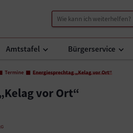
Suche
Amtstafel
Bürgerservice
enu for "Unser Wernberg"
Submenu for "Amtstafel"
Sub
Termine
Energiesprechtag „Kelag vor Ort“
„Kelag vor Ort“
RG