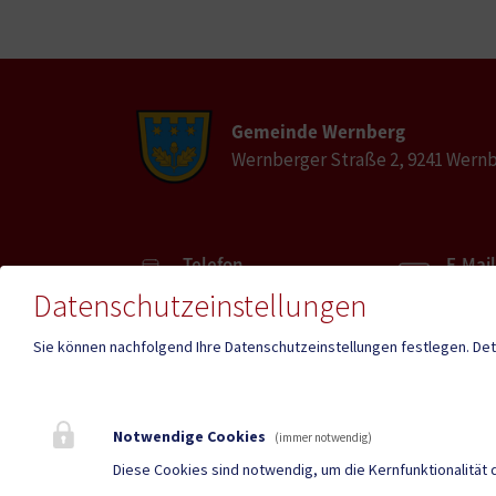
Gemeinde Wernberg
Wernberger Straße 2, 9241 Wern
Telefon
E-Mail
04252/3000
wernb
Datenschutzeinstellungen
Sie können nachfolgend Ihre Datenschutzeinstellungen festlegen.
Det
Fax
04252/3000-41
Notwendige Cookies
(immer notwendig)
Amtss
Parteienverkehr
Diese Cookies sind notwendig, um die Kernfunktionalität 
Heute 
Heute , 08.00 bis 12.00
Uhr , 1