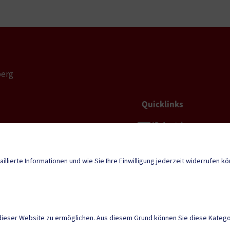
berg
Quicklinks
ID Austria
erg@ktn.gde.at
Neuigkeiten
aillierte Informationen und wie Sie Ihre Einwilligung jederzeit widerrufen k
tunden
dieser Website zu ermöglichen. Aus diesem Grund können Sie diese Kategor
, 08.00 bis 12.00
3.00 bis 16.00