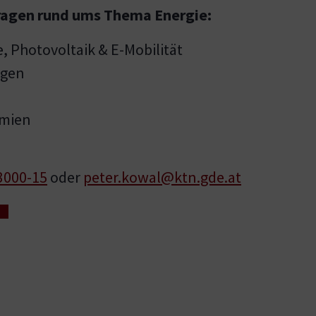
ragen rund ums Thema Energie:
Photovoltaik & E-Mobilität
ngen
ämien
3000-15
oder
peter.kowal@ktn.gde.at