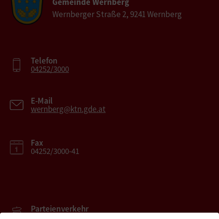
Gemeinde Wernberg
Wernberger Straße 2, 9241 Wernberg
Telefon
04252/3000
E-Mail
wernberg@ktn.gde.at
Fax
04252/3000-41
Parteienverkehr
Heute , 08.00 bis 12.00 Uhr