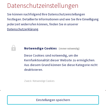
Datenschutzeinstellungen
Sie können nachfolgend Ihre Datenschutzeinstellungen
Amtsstunden
Heute , 08.00 bis 13.00 Uhr
festlegen.
Detaillierte Informationen und wie Sie Ihre Einwilligung
jederzeit widerrufen können, finden Sie in unserer
Datenschutzerklärung
.
Mehr
Notwendige Cookies
(immer notwendig)
Quicklinks
Diese Cookies sind notwendig, um die
Kernfunktionalität dieser Website zu ermöglichen.
ID Austria
Gemeindenachrichten
Aus diesem Grund können Sie diese Kategorie nicht
deaktivieren.
Neuigkeiten
Termine
Zweck
:
Notwendige Cookies
AMTSSIGNATUR
|
BARRIEREFREIHEIT
|
DATENSCHUTZ
|
Einstellungen speichern
SITEMAP
|
IMPRESSUM
|
INVENTARLISTE EEDIII 2024