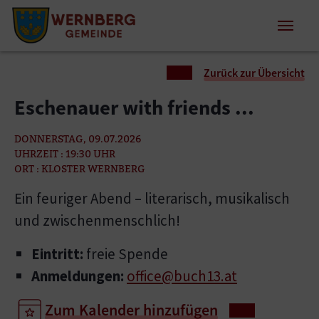
Zum Inhalt springen
Zum Seitenende springen
Sie sind hier:
Zurück zur Übersicht
Eschenauer with friends ...
DONNERSTAG, 09.07.2026
UHRZEIT : 19:30 UHR
ORT : KLOSTER WERNBERG
Ein feuriger Abend – literarisch, musikalisch
und zwischenmenschlich!
Eintritt:
freie Spende
Anmeldungen:
office@buch13.at
Zum Kalender hinzufügen