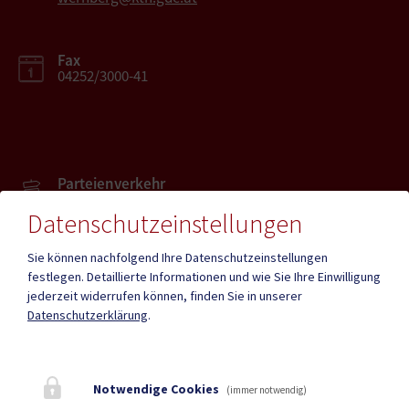
Fax
04252/3000-41
Parteienverkehr
Heute , Geschlossen
Datenschutzeinstellungen
Sie können nachfolgend Ihre Datenschutzeinstellungen
Amtsstunden
Heute , Geschlossen
festlegen.
Detaillierte Informationen und wie Sie Ihre Einwilligung
jederzeit widerrufen können, finden Sie in unserer
Datenschutzerklärung
.
Mehr
Notwendige Cookies
(immer notwendig)