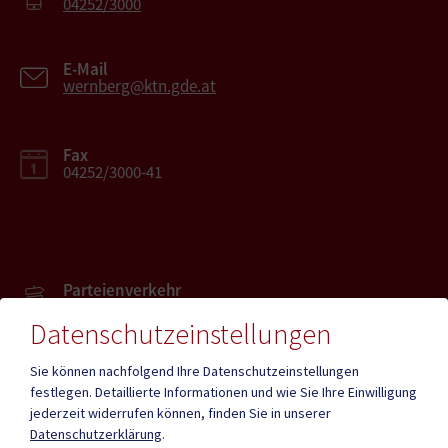
04252/3000
E-Mail
wernberg@ktn.gde.at
Fax
04252/3000-41
Parteienverkehr
Heute , Geschlossen
Datenschutzeinstellungen
Sie können nachfolgend Ihre Datenschutzeinstellungen
Amtsstunden
Heute , Geschlossen
festlegen.
Detaillierte Informationen und wie Sie Ihre Einwilligung
jederzeit widerrufen können, finden Sie in unserer
Datenschutzerklärung
.