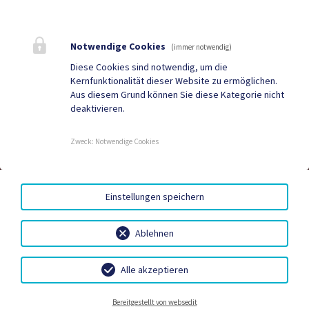
Mehr
Notwendige Cookies
(immer notwendig)
Quicklinks
Diese Cookies sind notwendig, um die
Kernfunktionalität dieser Website zu ermöglichen.
ID Austria
Gemeindenachrichten
Aus diesem Grund können Sie diese Kategorie nicht
deaktivieren.
Neuigkeiten
Termine
Zweck
:
Notwendige Cookies
AMTSSIGNATUR
|
BARRIEREFREIHEIT
|
DATENSCHUTZ
|
Einstellungen speichern
SITEMAP
|
IMPRESSUM
|
INVENTARLISTE EEDIII 2024
Ablehnen
Alle akzeptieren
Neuigkeiten
Termine
Kontakt
Wetter
Bereitgestellt von websedit