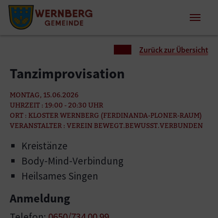
Zum Inhalt springen
Zum Seitenende springen
Sie sind hier:
Zurück zur Übersicht
Tanzimprovisation
MONTAG, 15.06.2026
UHRZEIT : 19:00 - 20:30 UHR
ORT : KLOSTER WERNBERG (FERDINANDA-PLONER-RAUM)
VERANSTALTER : VEREIN BEWEGT.BEWUSST.VERBUNDEN
Kreistänze
Body-Mind-Verbindung
Heilsames Singen
Anmeldung
Telefon:
0650/734 00 99