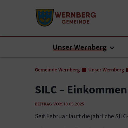
Zum Inhalt springen
Zum Seitenende springen
Unser Wernberg
Subm
Sie sind hier:
Gemeinde Wernberg
Unser Wernberg
SILC – Einkommen
BEITRAG VOM 18.03.2025
Seit Februar läuft die jährliche SIL