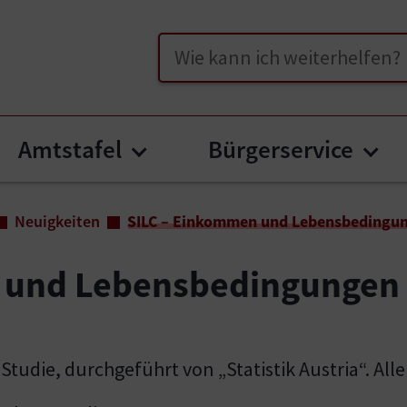
Suche
Amtstafel
Bürgerservice
enu for "Unser Wernberg"
Submenu for "Amtstafel"
Sub
Neuigkeiten
SILC – Einkommen und Lebensbedingu
 und Lebensbedingungen
C-Studie, durchgeführt von „Statistik Austria“. A