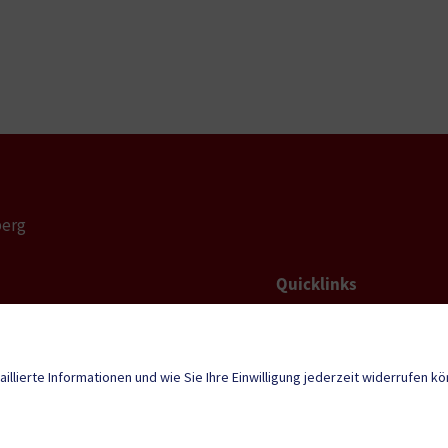
berg
Quicklinks
ID Austria
erg@ktn.gde.at
Neuigkeiten
aillierte Informationen und wie Sie Ihre Einwilligung jederzeit widerrufen k