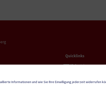
berg
Quicklinks
ID Austria
erg@ktn.gde.at
Neuigkeiten
aillierte Informationen und wie Sie Ihre Einwilligung jederzeit widerrufen k
tunden