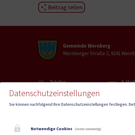
Beitrag teilen
Gemeinde Wernberg
Wernberger Straße 2, 9241 Wern
Telefon
E-Mail
04252/3000
wernb
Datenschutzeinstellungen
Sie können nachfolgend Ihre Datenschutzeinstellungen festlegen.
Det
Fax
04252/3000-41
Notwendige Cookies
(immer notwendig)
Amtss