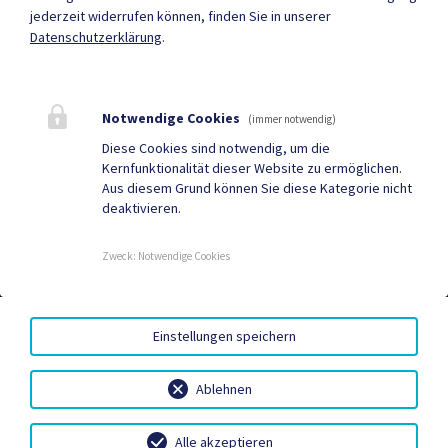
jederzeit widerrufen können, finden Sie in unserer
Datenschutzerklärung
.
Mehr
Notwendige Cookies
(immer notwendig)
Quicklinks
Diese Cookies sind notwendig, um die
Kernfunktionalität dieser Website zu ermöglichen.
ID Austria
Gemeindenachrichten
Aus diesem Grund können Sie diese Kategorie nicht
deaktivieren.
Neuigkeiten
Termine
Zweck
:
Notwendige Cookies
AMTSSIGNATUR
|
BARRIEREFREIHEIT
|
DATENSCHUTZ
|
Einstellungen speichern
SITEMAP
|
IMPRESSUM
|
INVENTARLISTE EEDIII 2024
Ablehnen
Alle akzeptieren