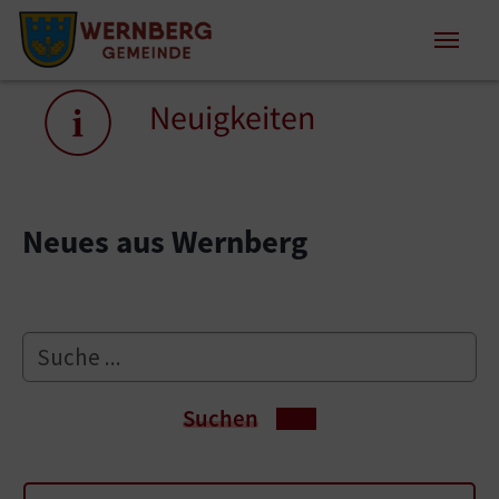
Zum Inhalt springen
Zum Seitenende springen
Sie sind hier:
Neuigkeiten
Neues aus Wernberg
Suchen