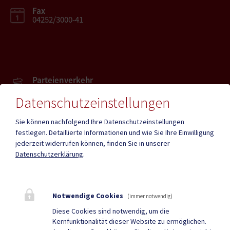
Fax
04252/3000-41
Parteienverkehr
Heute , 08.00 bis 12.00 Uhr
Datenschutzeinstellungen
Sie können nachfolgend Ihre Datenschutzeinstellungen
Amtsstunden
Heute , 08.00 bis 13.00 Uhr
festlegen.
Detaillierte Informationen und wie Sie Ihre Einwilligung
jederzeit widerrufen können, finden Sie in unserer
Datenschutzerklärung
.
Mehr
Notwendige Cookies
(immer notwendig)
Quicklinks
Diese Cookies sind notwendig, um die
Kernfunktionalität dieser Website zu ermöglichen.
ID Austria
Gemeindenachrichten